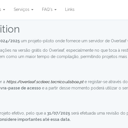
es
Serviços
FAQ's
Links
tion
2024/2025
um projeto-piloto onde fornece um servidor de Overleaf
rações na versão grátis do Overleaf, especialmente no que toca à res
 bem como um maior tempo de compilação, permitindo projetos mai
er a
https://overleaf.scdeec.tecnico.ulisboa.pt
e registar-se através d
lavra-passe de acesso
e a partir desse momento poderá utilizar o s
rojeto efetivo, pelo que a
31/07/2025
será efetuada uma revisão do p
onsidere importantes até essa data.