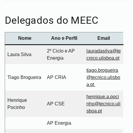
Delegados do MEEC
Nome
Ano e Perfil
Email
2º Ciclo e AP
lauradasilva@te
Laura Silva
Energia
cnico.ulisboa.pt
tiago.brogueira
Tiago Brogueira
AP CRIA
@tecnico.ulisbo
a.pt
henrique.a.poci
Henrique
AP CSE
nho@tecnico.uli
Pocinho
sboa.pt
AP Energia