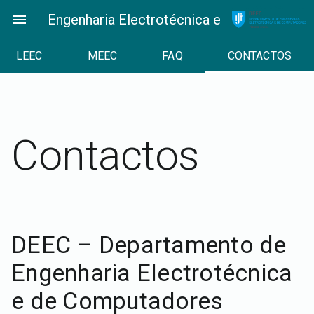
Skip
menu
Engenharia Electrotécnica e de Computad
to
content
LEEC
MEEC
FAQ
CONTACTOS
Contactos
DEEC – Departamento de
Engenharia Electrotécnica
e de Computadores