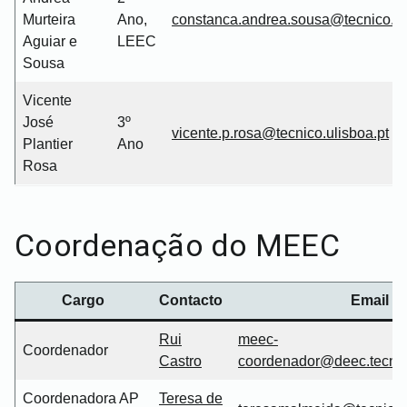
Murteira
Ano,
constanca.andrea.sousa@tecnico.ul
Aguiar e
LEEC
Sousa
Vicente
José
3º
vicente.p.rosa@tecnico.ulisboa.pt
Plantier
Ano
Rosa
Coordenação do MEEC
Cargo
Contacto
Email
Rui
meec-
Coordenador
Castro
coordenador@deec.tecnico
Coordenadora AP
Teresa de