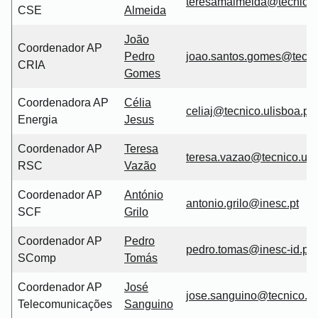
teresamalmeida@tecnico.u
CSE
Almeida
João
Coordenador AP
Pedro
joao.santos.
gomes
@tecnic
CRIA
Gomes
Coordenadora AP
Célia
celiaj@tecnico.ulisboa.pt
Energia
Jesus
Coordenador AP
Teresa
teresa.vazao@tecnico
.uli
RSC
Vazão
Coordenador AP
António
antonio.grilo@inesc.pt
SCF
Grilo
Coordenador AP
Pedro
pedro.tomas@inesc-id.pt
SComp
Tomás
Coordenador AP
José
jose.sanguino@tecnico.ul
Telecomunicações
Sanguino