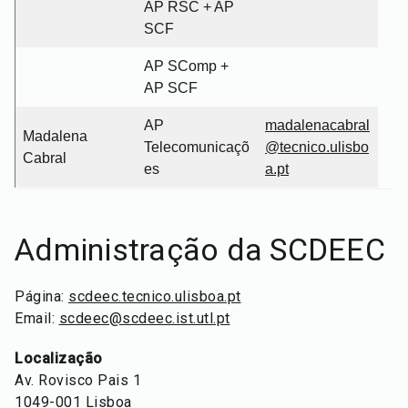
AP RSC + AP
SCF
AP SComp +
AP SCF
AP
madalenacabral
Madalena
Telecomunicaçõ
@tecnico.ulisbo
Cabral
es
a.pt
Administração da SCDEEC
Página:
scdeec.tecnico.ulisboa.pt
Email:
scdeec@scdeec.ist.utl.pt
Localização
Av. Rovisco Pais 1
1049-001 Lisboa