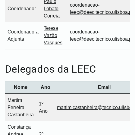
Paulo
coordenacao-
Coordenador
Lobato
leec@deec.tecnico.ulisboa.pt
Correia
Teresa
Coordenadora
coordenacao-
Vazão
Adjunta
leec@deec.tecnico.ulisboa.pt
Vasques
Delegados da LEEC
Nome
Ano
Email
Martim
1º
Ferreira
martim.castanheira@tecnico.ulisboa
Ano
Castanheira
Constança
Andrea
2º